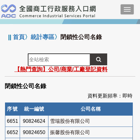
跳
Toggl
到
navig
主
:::
要
內
||
首頁
〉
統計專區
〉
閉鎖性公司名錄
容
全
站
【熱門查詢】公司/商業/工廠登記資料
檢
索
閉鎖性公司名錄
資料更新頻率：即時
序號
統一編號
公司名稱
6651
90824624
雪瑞股份有限公司
6652
90824650
振馨股份有限公司