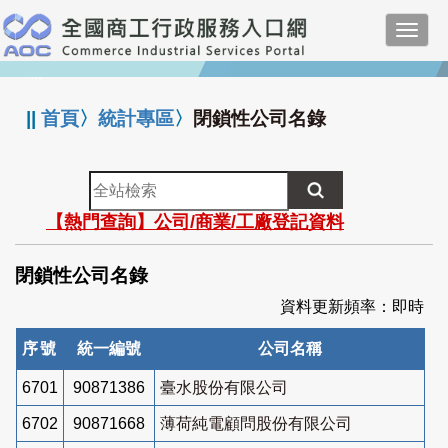
跳
Toggl
到
navig
主
:::
要
內
||
首頁
〉
統計專區
〉
閉鎖性公司名錄
容
全
站
【熱門查詢】公司/商業/工廠登記資料
檢
索
閉鎖性公司名錄
資料更新頻率：即時
序號
統一編號
公司名稱
6701
90871386
臺水股份有限公司
6702
90871668
薄荷純電顧問股份有限公司