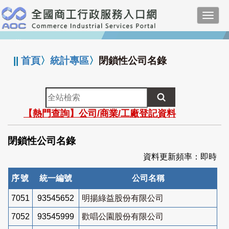
跳
Toggl
到
navig
主
:::
要
內
||
首頁
〉
統計專區
〉
閉鎖性公司名錄
容
全
站
【熱門查詢】公司/商業/工廠登記資料
檢
索
閉鎖性公司名錄
資料更新頻率：即時
序號
統一編號
公司名稱
7051
93545652
明揚綠益股份有限公司
7052
93545999
歡唱公園股份有限公司