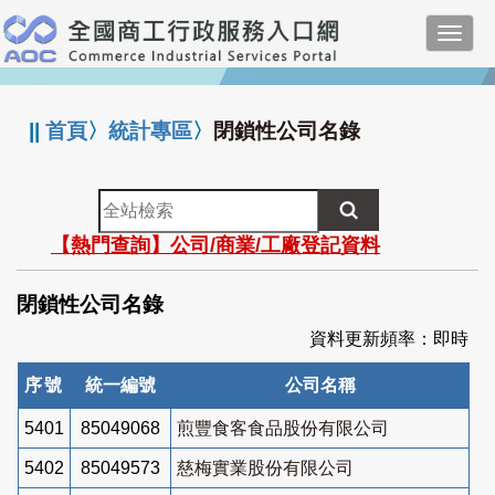
跳
Toggl
到
navig
主
:::
要
內
||
首頁
〉
統計專區
〉
閉鎖性公司名錄
容
全
站
【熱門查詢】公司/商業/工廠登記資料
檢
索
閉鎖性公司名錄
資料更新頻率：即時
序號
統一編號
公司名稱
5401
85049068
煎豐食客食品股份有限公司
5402
85049573
慈梅實業股份有限公司