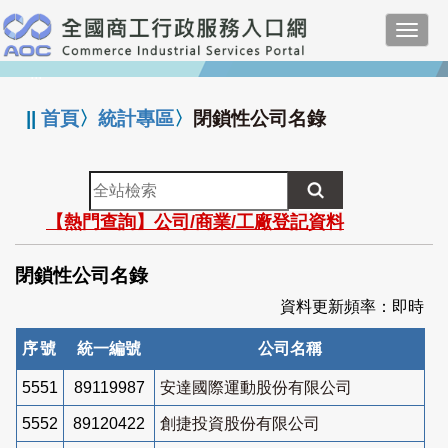
跳
Toggl
到
navig
主
:::
要
內
||
首頁
〉
統計專區
〉
閉鎖性公司名錄
容
全
站
【熱門查詢】公司/商業/工廠登記資料
檢
索
閉鎖性公司名錄
資料更新頻率：即時
序號
統一編號
公司名稱
5551
89119987
安達國際運動股份有限公司
5552
89120422
創捷投資股份有限公司