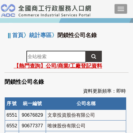
跳
Toggl
到
navig
主
:::
要
內
||
首頁
〉
統計專區
〉
閉鎖性公司名錄
容
全
站
【熱門查詢】公司/商業/工廠登記資料
檢
索
閉鎖性公司名錄
資料更新頻率：即時
序號
統一編號
公司名稱
6551
90676829
文章投資股份有限公司
6552
90677377
唯徠股份有限公司