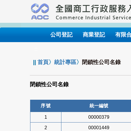
跳
到
主
要
內
公司登記
商業登記
有限
容
:::
||
首頁
〉
統計專區
〉
閉鎖性公司名錄
閉鎖性公司名錄
序號
統一編號
1
00000379
2
00001449