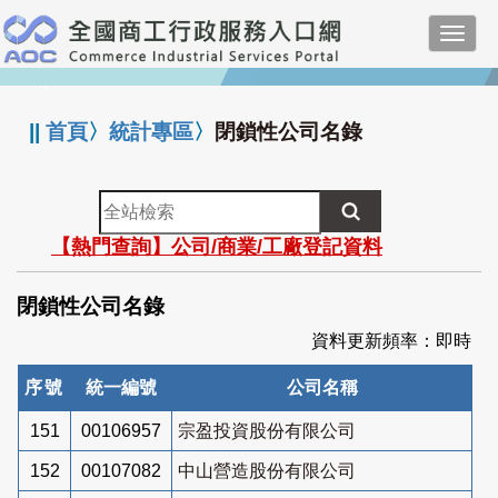
跳
Toggl
到
navig
主
:::
要
內
||
首頁
〉
統計專區
〉
閉鎖性公司名錄
容
全
站
【熱門查詢】公司/商業/工廠登記資料
檢
索
閉鎖性公司名錄
資料更新頻率：即時
序號
統一編號
公司名稱
151
00106957
宗盈投資股份有限公司
152
00107082
中山營造股份有限公司