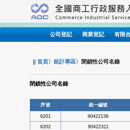
跳
到
主
要
內
公司登記
商業登記
有限
容
:::
||
首頁
〉
統計專區
〉
閉鎖性公司名錄
閉鎖性公司名錄
序號
統一編號
6201
90422136
6202
90422311