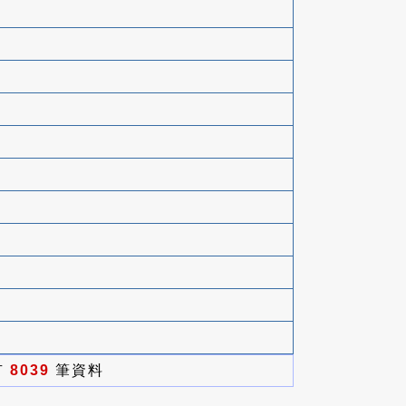
有
8039
筆資料