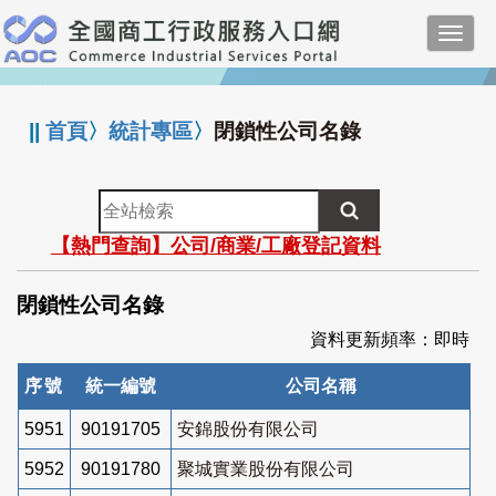
跳
Toggl
到
navig
主
:::
要
內
||
首頁
〉
統計專區
〉
閉鎖性公司名錄
容
全
站
【熱門查詢】公司/商業/工廠登記資料
檢
索
閉鎖性公司名錄
資料更新頻率：即時
序號
統一編號
公司名稱
5951
90191705
安錦股份有限公司
5952
90191780
聚城實業股份有限公司