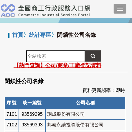
跳
Toggl
到
navig
主
:::
要
內
||
首頁
〉
統計專區
〉
閉鎖性公司名錄
容
全
站
【熱門查詢】公司/商業/工廠登記資料
檢
索
閉鎖性公司名錄
資料更新頻率：即時
序號
統一編號
公司名稱
7101
93569295
玥成股份有限公司
7102
93569393
邦泰永續投資股份有限公司