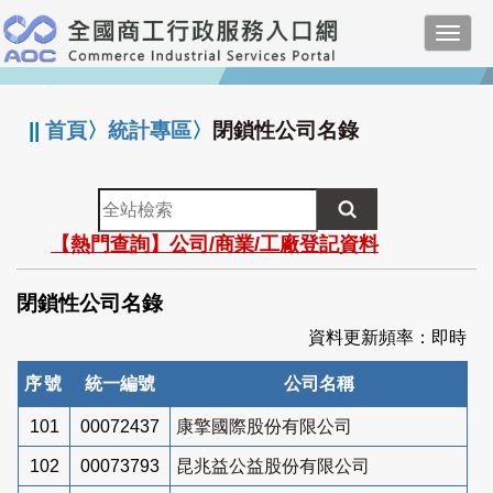
跳
Toggl
到
navig
主
:::
要
內
||
首頁
〉
統計專區
〉
閉鎖性公司名錄
容
全
站
【熱門查詢】公司/商業/工廠登記資料
檢
索
閉鎖性公司名錄
資料更新頻率：即時
序號
統一編號
公司名稱
101
00072437
康擎國際股份有限公司
102
00073793
昆兆益公益股份有限公司