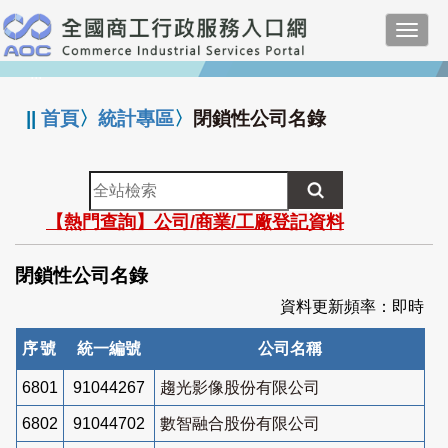
跳
Toggl
到
navig
主
:::
要
內
||
首頁
〉
統計專區
〉
閉鎖性公司名錄
容
全
站
【熱門查詢】公司/商業/工廠登記資料
檢
索
閉鎖性公司名錄
資料更新頻率：即時
序號
統一編號
公司名稱
6801
91044267
趨光影像股份有限公司
6802
91044702
數智融合股份有限公司