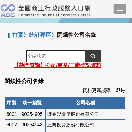
跳
Toggl
到
navig
主
:::
要
內
||
首頁
〉
統計專區
〉
閉鎖性公司名錄
容
全
站
【熱門查詢】公司/商業/工廠登記資料
檢
索
閉鎖性公司名錄
資料更新頻率：即時
序號
統一編號
公司名稱
6001
90254905
謎團製造所股份有限公司
6002
90254948
三向投資股份有限公司