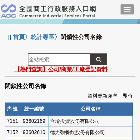
跳
Toggl
到
navig
主
:::
要
內
||
首頁
〉
統計專區
〉
閉鎖性公司名錄
容
全
站
【熱門查詢】公司/商業/工廠登記資料
檢
索
閉鎖性公司名錄
資料更新頻率：即時
序號
統一編號
公司名稱
7151
93602169
合玲投資股份有限公司
7152
93602610
德力強餐飲股份有限公司