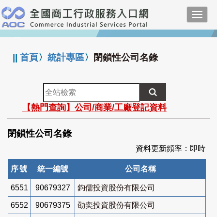
跳
Toggl
到
navig
主
:::
要
內
||
首頁
〉
統計專區
〉
閉鎖性公司名錄
容
全
站
【熱門查詢】公司/商業/工廠登記資料
檢
索
閉鎖性公司名錄
資料更新頻率：即時
序號
統一編號
公司名稱
6551
90679327
鈞儒投資股份有限公司
6552
90679375
劭奕投資股份有限公司