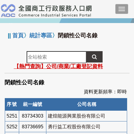
跳
Toggl
到
navig
主
:::
要
內
||
首頁
〉
統計專區
〉
閉鎖性公司名錄
容
全
站
【熱門查詢】公司/商業/工廠登記資料
檢
索
閉鎖性公司名錄
資料更新頻率：即時
序號
統一編號
公司名稱
5251
83734303
建煌能源興業股份有限公司
5252
83736695
勇行益工程股份有限公司