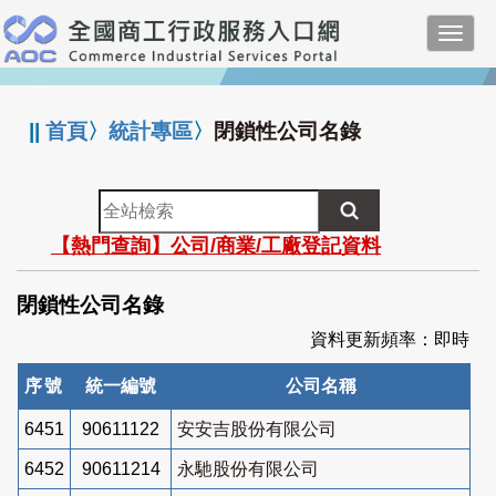
跳
Toggl
到
navig
主
:::
要
內
||
首頁
〉
統計專區
〉
閉鎖性公司名錄
容
全
站
【熱門查詢】公司/商業/工廠登記資料
檢
索
閉鎖性公司名錄
資料更新頻率：即時
序號
統一編號
公司名稱
6451
90611122
安安吉股份有限公司
6452
90611214
永馳股份有限公司