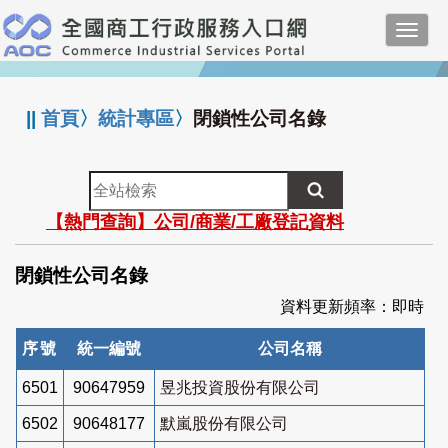
跳
Toggl
到
navig
主
:::
要
內
||
首頁
〉
統計專區
〉
閉鎖性公司名錄
容
全
站
【熱門查詢】公司/商業/工廠登記資料
檢
索
閉鎖性公司名錄
資料更新頻率：即時
序號
統一編號
公司名稱
6501
90647959
昱兆投資股份有限公司
6502
90648177
默嵐股份有限公司