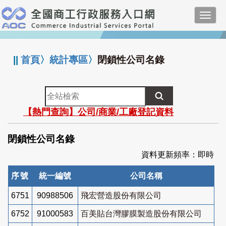
跳
Toggl
到
navig
主
:::
要
內
||
首頁
〉
統計專區
〉
閉鎖性公司名錄
容
全
站
【熱門查詢】公司/商業/工廠登記資料
檢
索
閉鎖性公司名錄
資料更新頻率：即時
序號
統一編號
公司名稱
6751
90988506
飛宏營造股份有限公司
6752
91000583
百美貼台灣膠膜製造股份有限公司