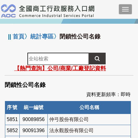
跳
Toggl
到
navig
主
:::
要
內
||
首頁
〉
統計專區
〉
閉鎖性公司名錄
容
全
站
【熱門查詢】公司/商業/工廠登記資料
檢
索
閉鎖性公司名錄
資料更新頻率：即時
序號
統一編號
公司名稱
5851
90089856
仲弓股份有限公司
5852
90091396
法永觀股份有限公司