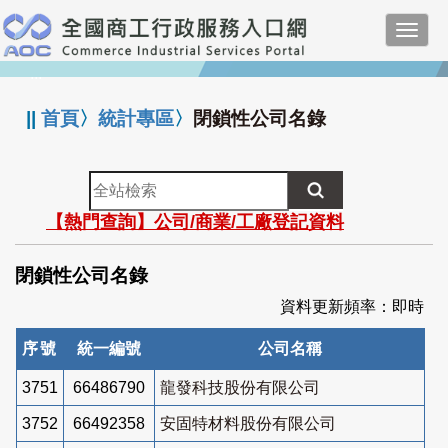
跳
Toggl
到
navig
主
:::
要
內
||
首頁
〉
統計專區
〉
閉鎖性公司名錄
容
全
站
【熱門查詢】公司/商業/工廠登記資料
檢
索
閉鎖性公司名錄
資料更新頻率：即時
序號
統一編號
公司名稱
3751
66486790
龍發科技股份有限公司
3752
66492358
安固特材料股份有限公司