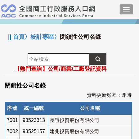
跳
Toggl
到
navig
主
:::
要
內
||
首頁
〉
統計專區
〉
閉鎖性公司名錄
容
全
站
【熱門查詢】公司/商業/工廠登記資料
檢
索
閉鎖性公司名錄
資料更新頻率：即時
序號
統一編號
公司名稱
7001
93523313
長誼投資股份有限公司
7002
93525157
建兆投資股份有限公司