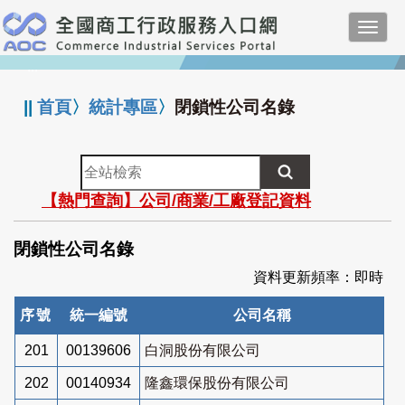
跳
Toggl
到
navig
主
:::
要
內
||
首頁
〉
統計專區
〉
閉鎖性公司名錄
容
全
站
【熱門查詢】公司/商業/工廠登記資料
檢
索
閉鎖性公司名錄
資料更新頻率：即時
序號
統一編號
公司名稱
201
00139606
白洞股份有限公司
202
00140934
隆鑫環保股份有限公司