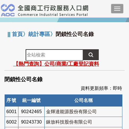
跳
Toggl
到
navig
主
:::
要
內
||
首頁
〉
統計專區
〉
閉鎖性公司名錄
容
全
站
【熱門查詢】公司/商業/工廠登記資料
檢
索
閉鎖性公司名錄
資料更新頻率：即時
序號
統一編號
公司名稱
6001
90242465
金輝達能源股份有限公司
6002
90243730
錸放科技股份有限公司