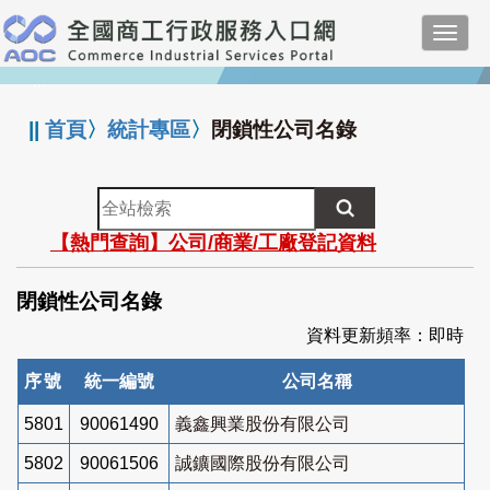
跳
Toggl
到
navig
主
:::
要
內
||
首頁
〉
統計專區
〉
閉鎖性公司名錄
容
全
站
【熱門查詢】公司/商業/工廠登記資料
檢
索
閉鎖性公司名錄
資料更新頻率：即時
序號
統一編號
公司名稱
5801
90061490
義鑫興業股份有限公司
5802
90061506
誠鑛國際股份有限公司