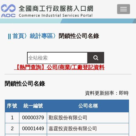
跳
Toggl
到
navig
主
:::
要
內
||
首頁
〉
統計專區
〉
閉鎖性公司名錄
容
全
站
【熱門查詢】公司/商業/工廠登記資料
檢
索
閉鎖性公司名錄
資料更新頻率：即時
序號
統一編號
公司名稱
1
00000379
勤宸股份有限公司
2
00001449
嘉霆投資股份有限公司