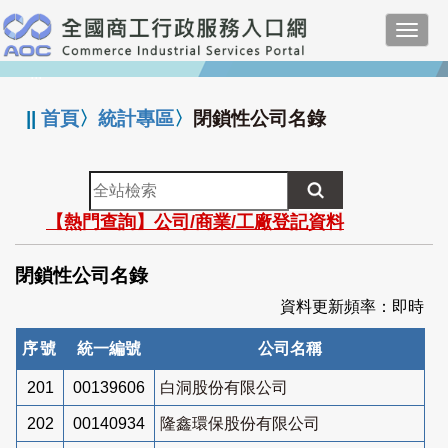
跳
Toggl
到
navig
主
:::
要
內
||
首頁
〉
統計專區
〉
閉鎖性公司名錄
容
全
站
【熱門查詢】公司/商業/工廠登記資料
檢
索
閉鎖性公司名錄
資料更新頻率：即時
序號
統一編號
公司名稱
201
00139606
白洞股份有限公司
202
00140934
隆鑫環保股份有限公司