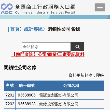
跳
Toggl
到
navig
主
:::
要
內
||
首頁
〉
統計專區
〉
閉鎖性公司名錄
容
全
站
【熱門查詢】公司/商業/工廠登記資料
檢
索
閉鎖性公司名錄
資料更新頻率：即時
序號
統一編號
公司名稱
7201
93638906
雷廷文創股份有限公司
7202
93638928
鈦銥投資股份有限公司