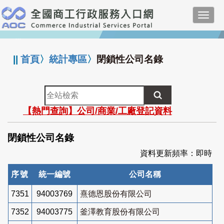
跳
Toggl
到
navig
主
:::
要
內
||
首頁
〉
統計專區
〉
閉鎖性公司名錄
容
全
站
【熱門查詢】公司/商業/工廠登記資料
檢
索
閉鎖性公司名錄
資料更新頻率：即時
序號
統一編號
公司名稱
7351
94003769
熹德恩股份有限公司
7352
94003775
釜澤教育股份有限公司