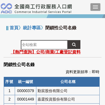
跳
Toggl
到
navig
主
:::
要
內
||
首頁
〉
統計專區
〉
閉鎖性公司名錄
容
全
站
【熱門查詢】公司/商業/工廠登記資料
檢
索
閉鎖性公司名錄
資料更新頻率：即時
序號
統一編號
公司名稱
1
00000379
勤宸股份有限公司
2
00001449
嘉霆投資股份有限公司