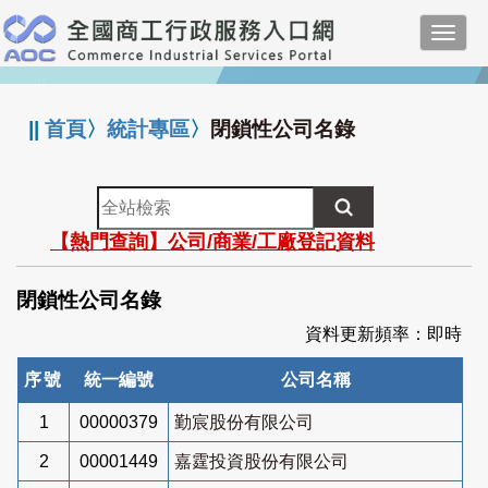
跳
Toggl
到
navig
主
:::
要
內
||
首頁
〉
統計專區
〉
閉鎖性公司名錄
容
全
站
【熱門查詢】公司/商業/工廠登記資料
檢
索
閉鎖性公司名錄
資料更新頻率：即時
序號
統一編號
公司名稱
1
00000379
勤宸股份有限公司
2
00001449
嘉霆投資股份有限公司