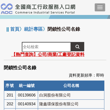
跳
Toggl
到
navig
主
:::
要
內
||
首頁
〉
統計專區
〉
閉鎖性公司名錄
容
全
站
【熱門查詢】公司/商業/工廠登記資料
檢
索
閉鎖性公司名錄
資料更新頻率：即時
序號
統一編號
公司名稱
201
00139606
白洞股份有限公司
202
00140934
隆鑫環保股份有限公司