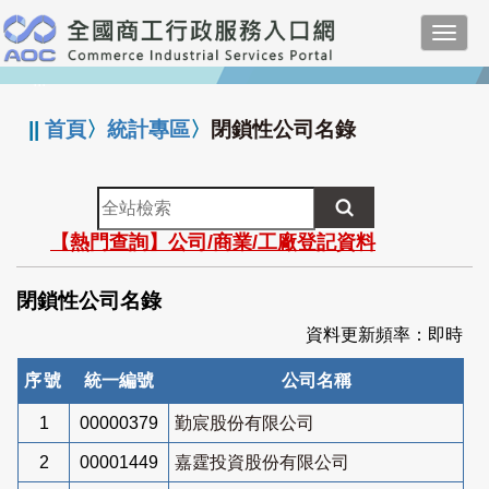
跳
Toggl
到
navig
主
:::
要
內
||
首頁
〉
統計專區
〉
閉鎖性公司名錄
容
全
站
【熱門查詢】公司/商業/工廠登記資料
檢
索
閉鎖性公司名錄
資料更新頻率：即時
序號
統一編號
公司名稱
1
00000379
勤宸股份有限公司
2
00001449
嘉霆投資股份有限公司