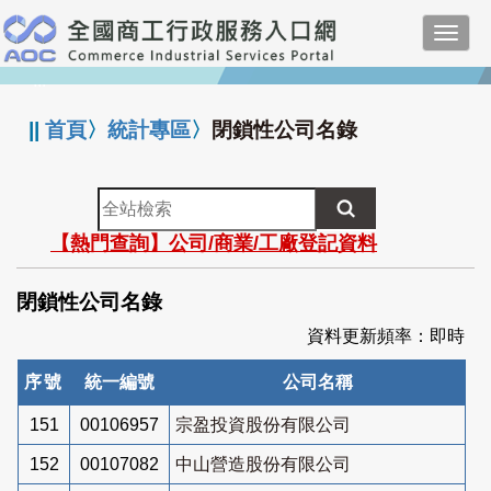
跳
Toggl
到
navig
主
:::
要
內
||
首頁
〉
統計專區
〉
閉鎖性公司名錄
容
全
站
【熱門查詢】公司/商業/工廠登記資料
檢
索
閉鎖性公司名錄
資料更新頻率：即時
序號
統一編號
公司名稱
151
00106957
宗盈投資股份有限公司
152
00107082
中山營造股份有限公司