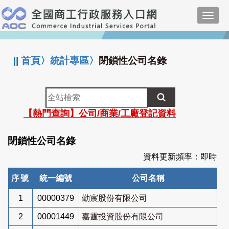
跳
Toggl
到
navig
主
:::
要
內
||
首頁
〉
統計專區
〉
閉鎖性公司名錄
容
全
站
【熱門查詢】公司/商業/工廠登記資料
檢
索
閉鎖性公司名錄
資料更新頻率：即時
序號
統一編號
公司名稱
1
00000379
勤宸股份有限公司
2
00001449
嘉霆投資股份有限公司