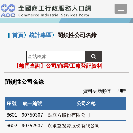
跳
Toggl
到
navig
主
:::
要
內
||
首頁
〉
統計專區
〉
閉鎖性公司名錄
容
全
站
【熱門查詢】公司/商業/工廠登記資料
檢
索
閉鎖性公司名錄
資料更新頻率：即時
序號
統一編號
公司名稱
6601
90750307
點立方股份有限公司
6602
90752537
永承益投資股份有限公司