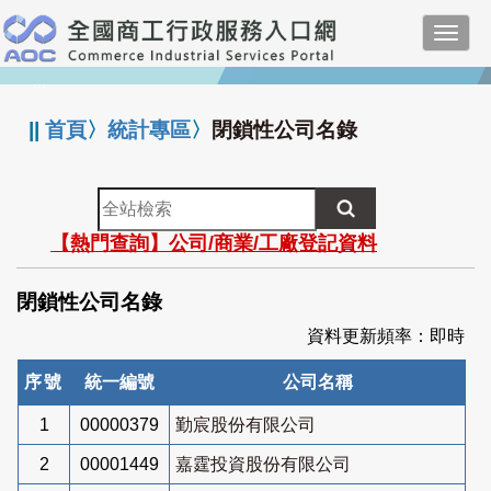
跳
Toggl
到
navig
主
:::
要
內
||
首頁
〉
統計專區
〉
閉鎖性公司名錄
容
全
站
【熱門查詢】公司/商業/工廠登記資料
檢
索
閉鎖性公司名錄
資料更新頻率：即時
序號
統一編號
公司名稱
1
00000379
勤宸股份有限公司
2
00001449
嘉霆投資股份有限公司