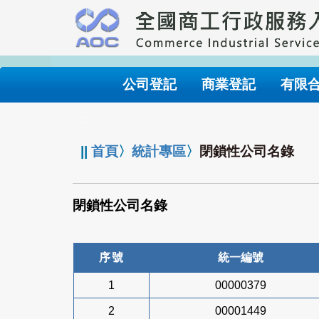
跳
到
主
要
內
公司登記
商業登記
有限
容
:::
||
首頁
〉
統計專區
〉
閉鎖性公司名錄
閉鎖性公司名錄
序號
統一編號
1
00000379
2
00001449