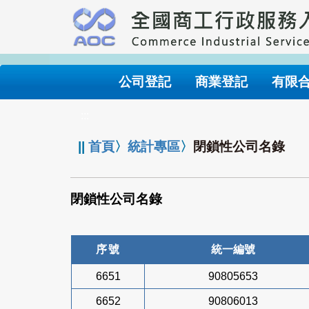
跳
到
主
要
內
公司登記
商業登記
有限
容
:::
||
首頁
〉
統計專區
〉
閉鎖性公司名錄
閉鎖性公司名錄
序號
統一編號
6651
90805653
6652
90806013