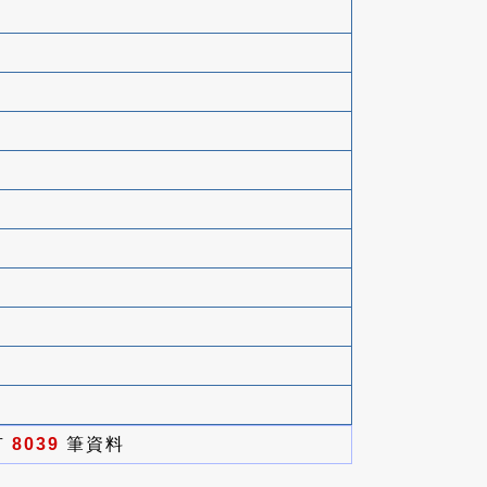
有
8039
筆資料