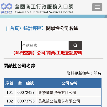
跳
Toggl
到
navig
主
:::
要
內
||
首頁
〉
統計專區
〉
閉鎖性公司名錄
容
全
站
【熱門查詢】公司/商業/工廠登記資料
檢
索
閉鎖性公司名錄
資料更新頻率：即時
序號
統一編號
公司名稱
101
00072437
康擎國際股份有限公司
102
00073793
昆兆益公益股份有限公司