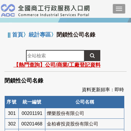
跳
Toggl
到
navig
主
:::
要
內
||
首頁
〉
統計專區
〉
閉鎖性公司名錄
容
全
站
【熱門查詢】公司/商業/工廠登記資料
檢
索
閉鎖性公司名錄
資料更新頻率：即時
序號
統一編號
公司名稱
301
00201191
爍樂股份有限公司
302
00201468
金柏睿投資股份有限公司