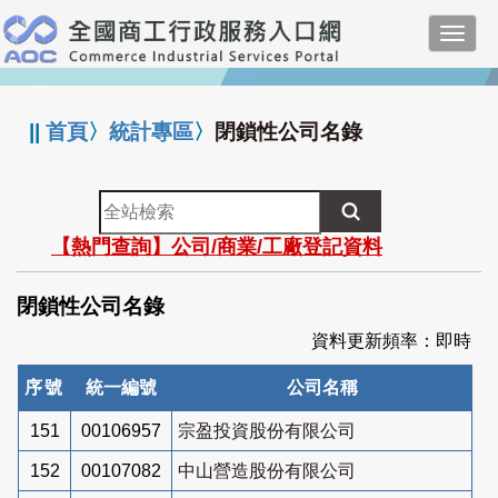
跳
Toggl
到
navig
主
:::
要
內
||
首頁
〉
統計專區
〉
閉鎖性公司名錄
容
全
站
【熱門查詢】公司/商業/工廠登記資料
檢
索
閉鎖性公司名錄
資料更新頻率：即時
序號
統一編號
公司名稱
151
00106957
宗盈投資股份有限公司
152
00107082
中山營造股份有限公司