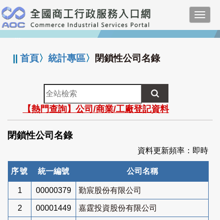
跳
Toggl
到
navig
主
:::
要
內
||
首頁
〉
統計專區
〉
閉鎖性公司名錄
容
全
站
【熱門查詢】公司/商業/工廠登記資料
檢
索
閉鎖性公司名錄
資料更新頻率：即時
序號
統一編號
公司名稱
1
00000379
勤宸股份有限公司
2
00001449
嘉霆投資股份有限公司