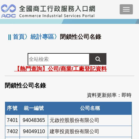
跳
Toggl
到
navig
主
:::
要
內
||
首頁
〉
統計專區
〉
閉鎖性公司名錄
容
全
站
【熱門查詢】公司/商業/工廠登記資料
檢
索
閉鎖性公司名錄
資料更新頻率：即時
序號
統一編號
公司名稱
7401
94048365
元啟控股股份有限公司
7402
94049110
建寧投資股份有限公司