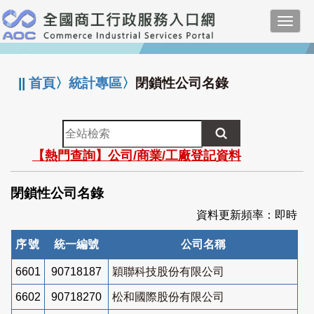
跳
Toggl
到
navig
主
:::
要
內
||
首頁
〉
統計專區
〉
閉鎖性公司名錄
容
全
站
【熱門查詢】公司/商業/工廠登記資料
檢
索
閉鎖性公司名錄
資料更新頻率：即時
序號
統一編號
公司名稱
6601
90718187
穎聯科技股份有限公司
6602
90718270
松和國際股份有限公司