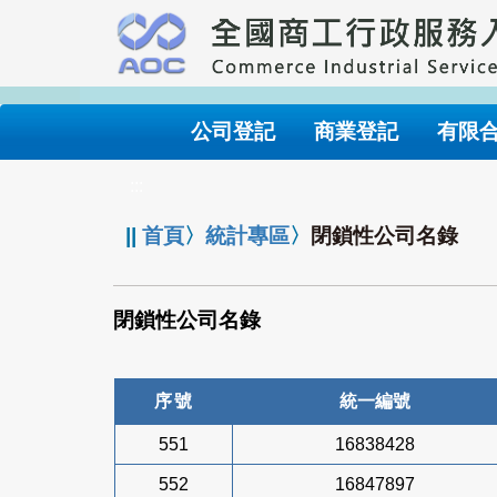
跳
到
主
要
內
公司登記
商業登記
有限
容
:::
||
首頁
〉
統計專區
〉
閉鎖性公司名錄
閉鎖性公司名錄
序號
統一編號
551
16838428
552
16847897