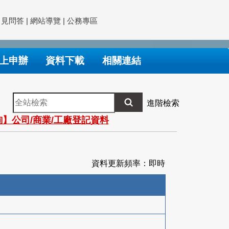
常見問答
|
網站導覽
|
公務專區
上申辦
資料下載
相關連結
全
進階檢索
站
】公司/商業/工廠登記資料
檢
索
資料更新頻率：即時