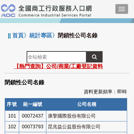
跳
Toggl
到
navig
主
:::
要
內
||
首頁
〉
統計專區
〉
閉鎖性公司名錄
容
全
站
【熱門查詢】公司/商業/工廠登記資料
檢
索
閉鎖性公司名錄
資料更新頻率：即時
序號
統一編號
公司名稱
101
00072437
康擎國際股份有限公司
102
00073793
昆兆益公益股份有限公司