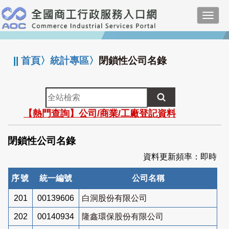
跳
Toggl
到
navig
主
:::
要
內
||
首頁
〉
統計專區
〉
閉鎖性公司名錄
容
全
站
【熱門查詢】公司/商業/工廠登記資料
檢
索
閉鎖性公司名錄
資料更新頻率：即時
序號
統一編號
公司名稱
201
00139606
白洞股份有限公司
202
00140934
隆鑫環保股份有限公司