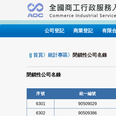
跳
到
主
要
內
公司登記
商業登記
有限
容
:::
||
首頁
〉
統計專區
〉
閉鎖性公司名錄
閉鎖性公司名錄
序號
統一編號
6301
90509029
6302
90509386